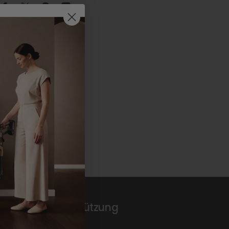
Auf Facebook teilen
Teilen auf X
Auf Pinterest pinnen
Per E-Mail teilen
Unterstützung
Über uns