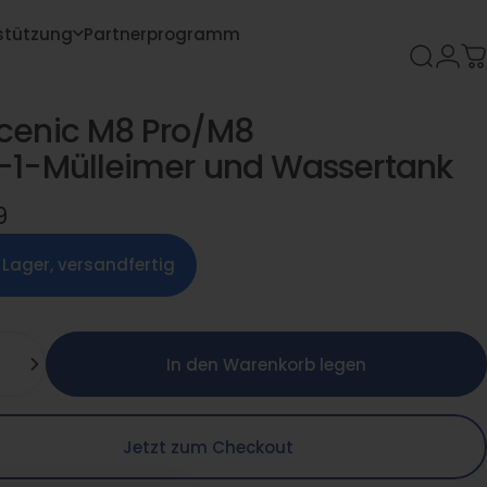
stützung
Partnerprogramm
Suche
Anm
W
rstützung
Partnerprogramm
cenic
M8
Pro/M8
-1-Mülleimer
und
Wassertank
9
 Lager, versandfertig
In den Warenkorb legen
Jetzt zum Checkout