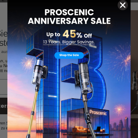
Share:
ie 10 € Rabatt
rste Bestellung
 ausgeschlossen）
an, um exklusive Angebote,
 zu Neuankömmlingen und einen
t nur für Sie zu erhalten.
termachen
Richtlinien
Entdecken
ren Sie sich damit einverstanden,
zu erhalten.
Datenschutzrichtlinie
Alle Produkte