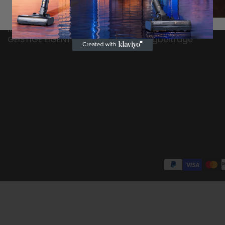
Versandbedingungen
Zubehör
Geschäftsbedingungen
Partnerprogramm
Rückgabe und Garantie
Studentenrabatt
GEISTIGE EIGENTUMSRECHTE
Blogbeiträge