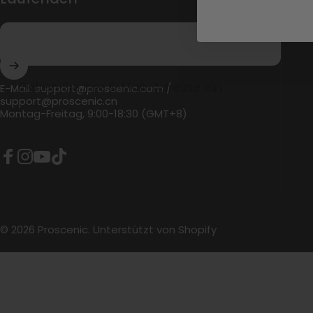
Geben Sie Ihre E-Mail-Adresse ein
E-Mail:
support@proscenic.com
/
support@proscenic.cn
Montag-Freitag, 9:00-18:30 (GMT+8)
Facebook
Instagram
YouTube
TikTok
© 2026 Proscenic.
Unterstützt von Shopify