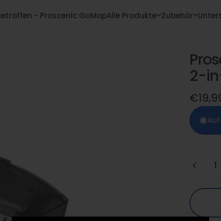
getroffen - Proscenic GoMop
Alle Produkte
Zubehör
Unter
u eingetroffen - Proscenic GoMop
Alle Produkte
Zubehör
Unte
Pros
2-in
€19,9
Auf
Menge