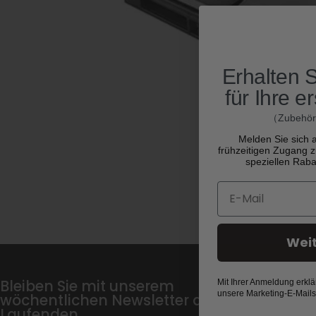
Erhalten S
für Ihre e
（Zubehör
Melden Sie sich 
frühzeitigen Zugang
speziellen Rabat
E-Mail
Wei
Bleiben Sie mit unserem
Mit Ihrer Anmeldung erklä
unsere Marketing-E-Mails 
wöchentlichen Newsletter auf dem
Laufenden