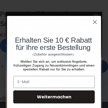
Proscenic
F10-Montierter
Schaber
€15,00
Erhalten Sie 10 € Rabatt
Auf Lager, versandfertig
für Ihre erste Bestellung
（Zubehör ausgeschlossen）
Melden Sie sich an, um exklusive Angebote,
Menge
frühzeitigen Zugang zu Neuankömmlingen und einen
In den Warenkorb legen
speziellen Rabatt nur für Sie zu erhalten.
E-Mail
Weitermachen
Share