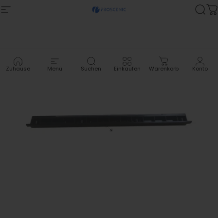
Zum Inhalt springen
Site-Navigation
Proscenic
Suc
W
Zuhause
Menü
Suchen
Einkaufen
Warenkorb
Konto