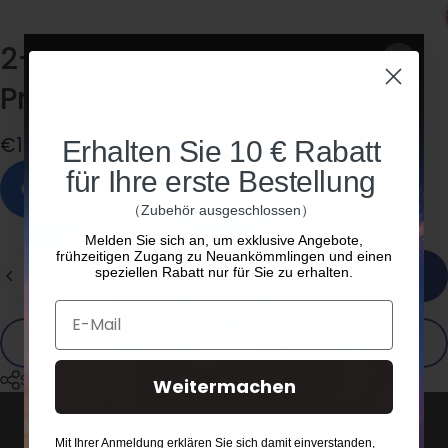
2-in-1-Staubbürste
für
Proscenic
P11
Lite
€15,00
Erhalten Sie 10 € Rabatt
für Ihre erste Bestellung
Auf Lager, versandfertig
（Zubehör ausgeschlossen）
Melden Sie sich an, um exklusive Angebote,
frühzeitigen Zugang zu Neuankömmlingen und einen
Menge
speziellen Rabatt nur für Sie zu erhalten.
In den Warenkorb legen
E-Mail
Jetzt zum Checkout
Share
Weitermachen
Mit Ihrer Anmeldung erklären Sie sich damit einverstanden,