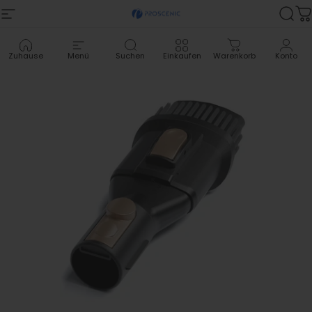
Zum Inhalt springen
Site-Navigation
Proscenic
Suc
W
Zuhause
Menü
Suchen
Einkaufen
Warenkorb
Konto