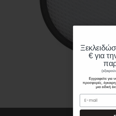
Ξεκλειδώσ
€ για τ
παρ
(εξαιρού
Εγγραφείτε για ν
προσφορές, έγκαιρη 
μια ειδική έ
E-mail