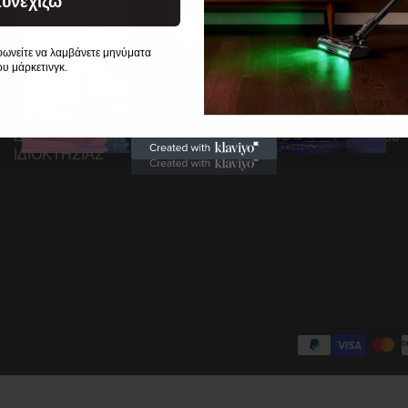
Συνεχίζω
πολιτικών
Ανακαλύψτε
φωνείτε να λαμβάνετε μηνύματα
Πολιτική Απορρήτου
Όλα τα Προϊόντα
υ μάρκετινγκ.
Πολιτική Αποστολής
Αξεσουάρ
Όροι και Προϋποθέσεις
Πρόγραμμα Συνεργατώ
Επιστροφή και εγγύηση
Φοιτητική έκπτωση
ΔΙΚΑΙΩΜΑΤΑ ΠΝΕΥΜΑΤΙΚΗΣ
Αναρτήσεις ιστολογίου
ΙΔΙΟΚΤΗΣΙΑΣ