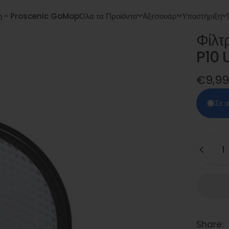
ξη - Proscenic GoMop
Όλα τα Προϊόντα
Αξεσουάρ
Υποστήριξη
Φίλτ
άφιξη - Proscenic GoMop
Όλα τα Προϊόντα
Αξεσουάρ
Υποστήριξη
P10
€9,99
Σε 
Ποσότητ
Share: