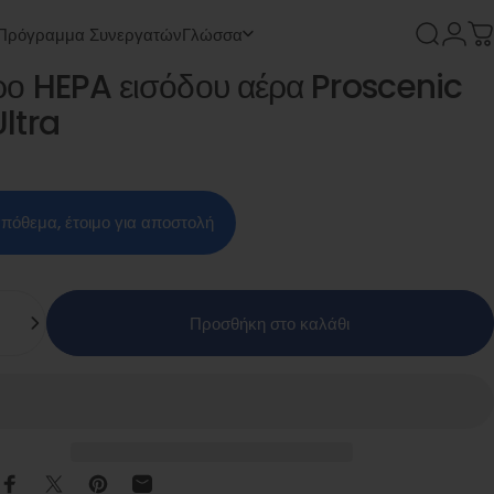
Πρόγραμμα Συνεργατών
Γλώσσα
Αναζήτ
Είσο
Κ
ρο
HEPA
εισόδου
αέρα
Proscenic
Πρόγραμμα Συνεργατών
Γλώσσα
Ultra
απόθεμα, έτοιμο για αποστολή
α
Προσθήκη στο καλάθι