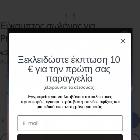
Εύκαμπτος
σωλήνας
για
Proscenic
P16
€25,00
Ξεκλειδώστε έκπτωση 10
Χρωματιστά
Χρωματιστά:
Γκρι
€ για την πρώτη σας
παραγγελία
Γκρι
Μπλε
(εξαιρούνται τα αξεσουάρ)
Εκτός αποθέματος
Εγγραφείτε για να λαμβάνετε αποκλειστικές
προσφορές, έγκαιρη πρόσβαση σε νέες αφίξεις και
μια ειδική έκπτωση μόνο για εσάς.
Ποσότητα
E-mail
Sold Out