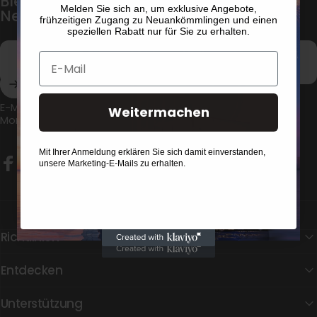
Bleiben Sie mit unserem wöchentlichen
Melden Sie sich an, um exklusive Angebote,
Newsletter auf dem Laufenden
frühzeitigen Zugang zu Neuankömmlingen und einen
speziellen Rabatt nur für Sie zu erhalten.
E-Mail
Geben Sie Ihre E-Mail-Adresse ein
E-Mail:
support@proscenic.com
/
support@proscenic.cn
Weitermachen
Montag-Freitag, 9:00-18:30 (GMT+8)
Mit Ihrer Anmeldung erklären Sie sich damit einverstanden,
unsere Marketing-E-Mails zu erhalten.
Facebook
Instagram
YouTube
TikTok
Richtlinien
Entdecken
Unterstützung